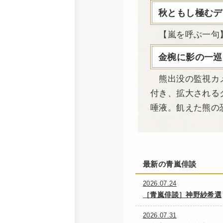
秋ともし極むデ
【嵐を呼ぶ一句
金椀に影の一巡
熊出没の監視カメ
付き、拡大される
唾液。飢えた熊の
最新の青嵐俳談
2026.07.24
［青嵐俳談］神野紗希選
2026.07.31