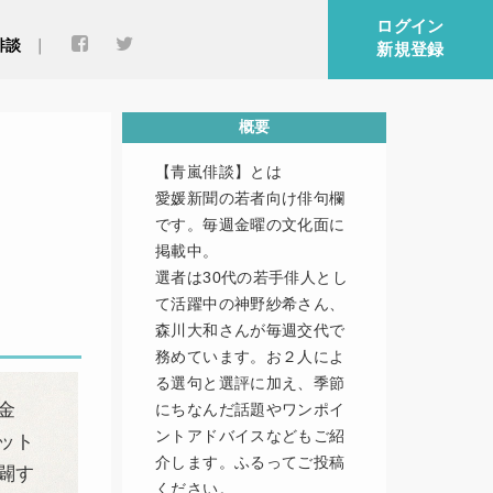
ログイン
俳談
新規登録
概要
【青嵐俳談】とは
愛媛新聞の若者向け俳句欄
です。毎週金曜の文化面に
掲載中。
選者は30代の若手俳人とし
て活躍中の神野紗希さん、
森川大和さんが毎週交代で
務めています。お２人によ
る選句と選評に加え、季節
金
にちなんだ話題やワンポイ
ントアドバイスなどもご紹
ット
介します。ふるってご投稿
闢す
ください。