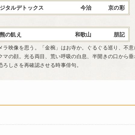
ジタルデトックス
今治 京の彩
】
熊の飢え
和歌山 朋記
ラ映像を思う。「金椀」はお寺か。ぐるぐる巡り、不意
クマの顔。光る両目、荒い呼吸の白息、半開きの口から垂
恐ろしさを再確認させる時事俳句。