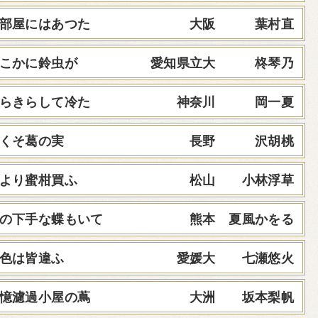
部屋にはあつた
大阪 葉村直
こかに鈴虫が
愛知県立大 柊琴乃
らきらして冷た
神奈川 岡一夏
くそ葛の実
長野 沢胡桃
より蜜柑買ふ
松山 小林浮草
の下手な蝶もいて
熊本 夏風かをる
色は皆違ふ
愛媛大 七瀬悠火
憶濾過小屋の蔦
大洲 坂本梨帆