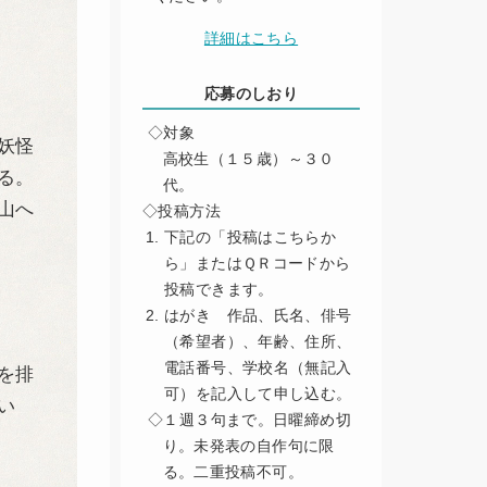
詳細はこちら
応募のしおり
◇対象
妖怪
高校生（１５歳）～３０
る。
代。
山へ
◇投稿方法
下記の「投稿はこちらか
ら」またはＱＲコードから
投稿できます。
はがき 作品、氏名、俳号
（希望者）、年齢、住所、
電話番号、学校名（無記入
を排
可）を記入して申し込む。
い
◇１週３句まで。日曜締め切
り。未発表の自作句に限
る。二重投稿不可。