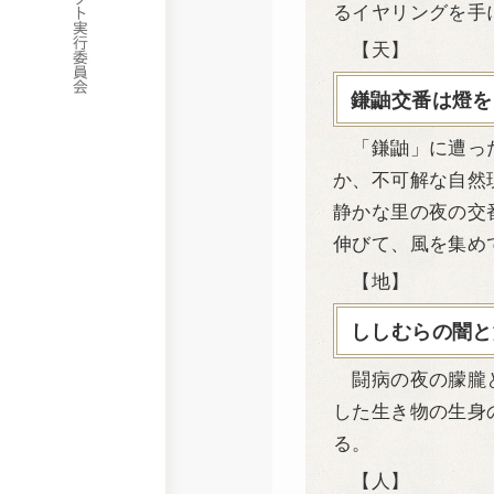
るイヤリングを手
【天】
鎌鼬交番は燈を
「鎌鼬」に遭った
か、不可解な自然
静かな里の夜の交
伸びて、風を集め
【地】
ししむらの闇と
闘病の夜の朦朧と
した生き物の生身
る。
【人】