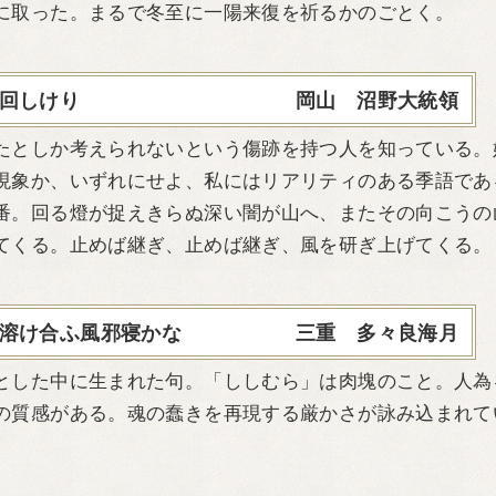
に取った。まるで冬至に一陽来復を祈るかのごとく。
回しけり
岡山 沼野大統領
としか考えられないという傷跡を持つ人を知っている。
現象か、いずれにせよ、私にはリアリティのある季語であ
番。回る燈が捉えきらぬ深い闇が山へ、またその向こうの
てくる。止めば継ぎ、止めば継ぎ、風を研ぎ上げてくる。
溶け合ふ風邪寝かな
三重 多々良海月
した中に生まれた句。「ししむら」は肉塊のこと。人為
の質感がある。魂の蠢きを再現する厳かさが詠み込まれて