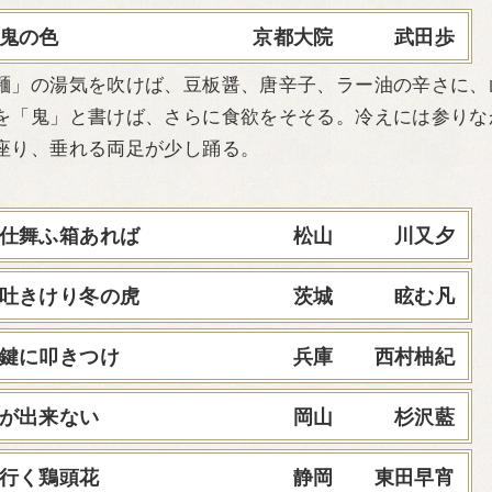
鬼の色
京都大院 武田歩
」の湯気を吹けば、豆板醤、唐辛子、ラー油の辛さに、
を「鬼」と書けば、さらに食欲をそそる。冷えには参りな
座り、垂れる両足が少し踊る。
仕舞ふ箱あれば
松山 川又夕
吐きけり冬の虎
茨城 眩む凡
鍵に叩きつけ
兵庫 西村柚紀
が出来ない
岡山 杉沢藍
行く鶏頭花
静岡 東田早宵