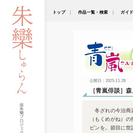
トップ
作品一覧・検索
ガイ
公開日：2025.11.28
［青嵐俳談］森
冬ざれの今治商店
（もくめがね）の
ピンを。節目に世