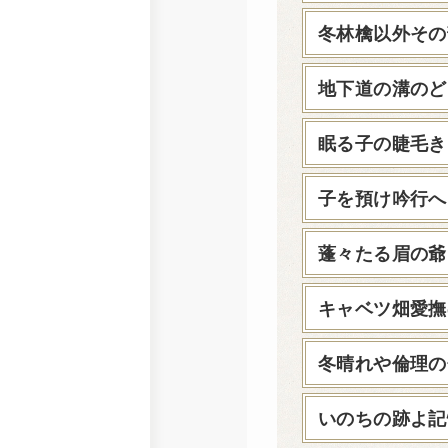
冬林檎以外その
地下道の溝のど
眠る子の睫毛き
子を預け吟行へ
蓬々たる眉の爺
キャベツ畑愛撫
冬晴れや倫理の
いのちの跡よ記