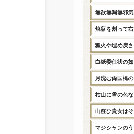
無欲無漏無邪気
焼藷を割って右
狐火や埋め戻さ
白紙委任状の如
月沈む両国橋の
枯山に雪の色な
山粧ひ貴女はそ
マジシャンのう