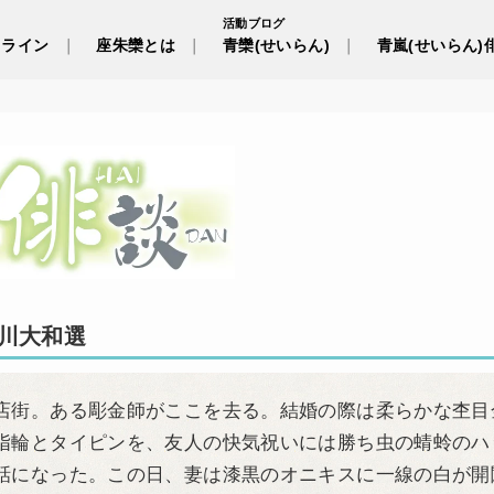
活動ブログ
ドライン
座朱欒とは
青欒(せいらん)
青嵐(せいらん)
川大和選
街。ある彫金師がここを去る。結婚の際は柔らかな杢目
指輪とタイピンを、友人の快気祝いには勝ち虫の蜻蛉のハ
話になった。この日、妻は漆黒のオニキスに一線の白が開