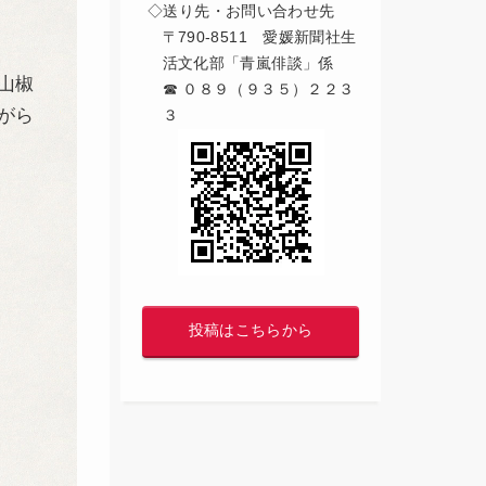
◇送り先・お問い合わせ先
〒790-8511 愛媛新聞社生
活文化部「青嵐俳談」係
山椒
☎ ０８９（９３５）２２３
がら
３
投稿はこちらから