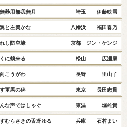
無器用無我無月
埼玉 伊藤映雪
翼と左翼かな
八幡浜 福田春乃
れし防空壕
京都 ジン・ケンジ
くに鶴来る
松山 広瀬康
向こうがわ
長野 里山子
す軍馬の碑
東京 長田志貫
んな声ではしゃぐ
東温 堀雄貴
すむらさきの舌冴ゆる
兵庫 石村まい