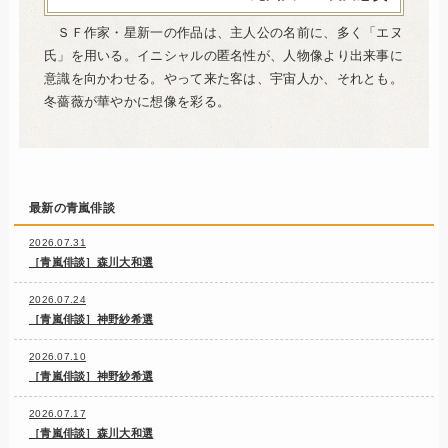
ＳＦ作家・星新一の作品は、主人公の名前に、多く「エヌ
氏」を用いる。イニシャルの匿名性が、人物像より出来事に
意識を向かわせる。やって来た客は、宇宙人か、それとも。
冬薔薇が華やかに想像を彩る。
最新の青嵐俳談
2026.07.31
［青嵐俳談］森川大和選
2026.07.24
［青嵐俳談］神野紗希選
2026.07.10
［青嵐俳談］神野紗希選
2026.07.17
［青嵐俳談］森川大和選