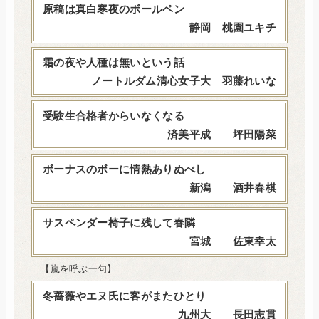
原稿は真白寒夜のボールペン
静岡 桃園ユキチ
霜の夜や人種は無いという話
ノートルダム清心女子大 羽藤れいな
受験生合格者からいなくなる
済美平成 坪田陽菜
ボーナスのボーに情熱ありぬべし
新潟 酒井春棋
サスペンダー椅子に残して春隣
宮城 佐東幸太
【嵐を呼ぶ一句】
冬薔薇やエヌ氏に客がまたひとり
九州大 長田志貫