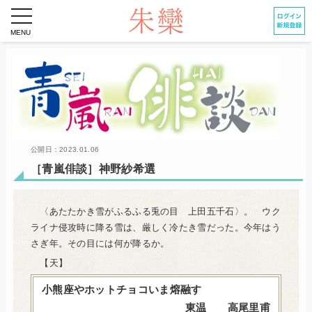
toggle
navigation
公開日：2023.01.06
［青嵐俳談］神野紗希選
〈あたたかき雪がふるふる兎の目 上田五千石〉。 ウク
ライナ侵攻時に降る雪は、厳しく冷たき雪だった。今年はう
さぎ年。その目には何が降るか。
【天】
小熊座やホットチョコいま熔融す
東温 高尾里甫