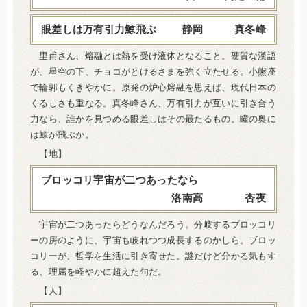
眼差しは万有引力鯨飛ぶ
静岡 真冬峰
里甫さん、熔融とは熱を受け液体となること。硬質な漢語
が、星空の下、チョコがとけるさまを強く立たせる。小熊座
で輪郭もくきやかに。原発の炉心熔融を思えば、現代日本の
くるしさも重なる。真冬峰さん、万有引力が互いに引き合う
力なら、誰かを見つめる眼差しはその最たるもの。瞳の奥に
は鯨が飛ぶか。
【地】
ブロッコリ宇宙が二つあったなら
洛南高 杏夜
宇宙が二つあったらどうなんだろう。分岐するブロッコリ
ーの房のように、宇宙も岐れつつ成長するのかしら。ブロッ
コリーが、哲学を生活に引き寄せた。謎だけど分かる気もす
る、理屈を軽やかに超えた句だ。
【人】