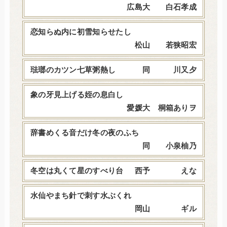
広島大 白石孝成
恋知らぬ内に初雪知らせたし
松山 若狭昭宏
琺瑯のカツン七草粥熱し
同 川又夕
象の牙見上げる姪の息白し
愛媛大 桐箱ありヲ
辞書めくる音だけ冬の夜のふち
同 小泉柚乃
冬空は丸くて星のすべり台
西予 えな
水仙やまち針で刺す水ぶくれ
岡山 ギル