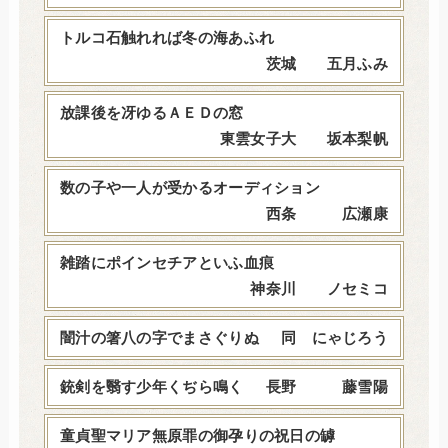
トルコ石触れれば冬の海あふれ
茨城 五月ふみ
放課後を冴ゆるＡＥＤの窓
東雲女子大 坂本梨帆
数の子や一人が受かるオーディション
西条 広瀬康
雑踏にポインセチアといふ血痕
神奈川 ノセミコ
闇汁の箸八の字でまさぐりぬ
同 にゃじろう
銃剣を翳す少年くぢら鳴く
長野 藤雪陽
童貞聖マリア無原罪の御孕りの祝日の罅