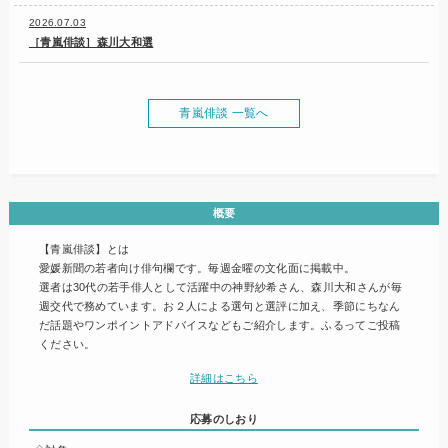
2026.07.03
［青嵐俳談］森川大和選
青嵐俳談 一覧へ
概要
【青嵐俳談】とは
愛媛新聞の若者向け俳句欄です。毎週金曜の文化面に掲載中。
選者は30代の若手俳人として活躍中の神野紗希さん、森川大和さんが毎
週交代で務めています。お２人による選句と選評に加え、季節にちなん
だ話題やワンポイントアドバイスなどもご紹介します。ふるってご投稿
ください。
詳細はこちら
応募のしおり