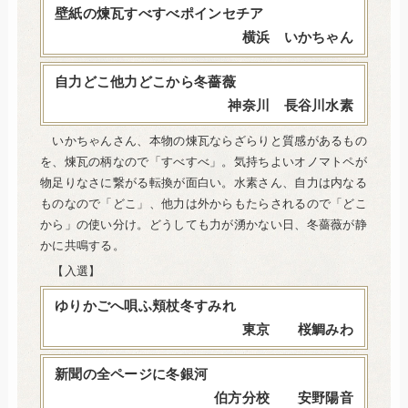
壁紙の煉瓦すべすべポインセチア
横浜 いかちゃん
自力どこ他力どこから冬薔薇
神奈川 長谷川水素
いかちゃんさん、本物の煉瓦ならざらりと質感があるもの
を、煉瓦の柄なので「すべすべ」。気持ちよいオノマトペが
物足りなさに繋がる転換が面白い。水素さん、自力は内なる
ものなので「どこ」、他力は外からもたらされるので「どこ
から」の使い分け。どうしても力が湧かない日、冬薔薇が静
かに共鳴する。
【入選】
ゆりかごへ唄ふ頬杖冬すみれ
東京 桜鯛みわ
新聞の全ページに冬銀河
伯方分校 安野陽音